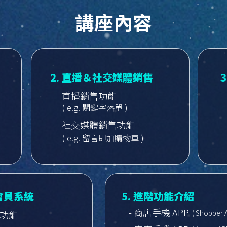
講座內容
2. 直播＆社交媒體銷售
- 直播銷售功能
( e.g. 關鍵字落單 )
- 社交媒體銷售功能
( e.g. 留言即加購物車 )
＆會員系統
5. 進階功能介紹
- 商店手機 APP
( Shopper 
惠功能