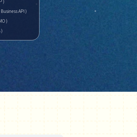
P )
Business API )
MO )
 )