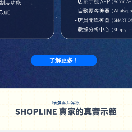
- 店家手機 APP
( Admin AP
客制度功能
- 自動覆客神器
( Whatsapp 
播功能
- 店員開單神器
( SMART O
- 數據分析中心
( Shoplytics
了解更多！
精選客戶案例
SHOPLINE 賣家的真實示範