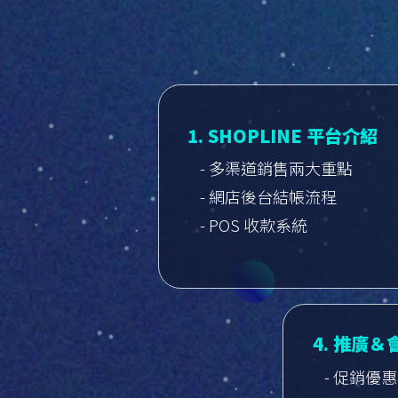
1. SHOPLINE 平台介紹
- 多渠道銷售兩大重點
- 網店後台結帳流程
- POS 收款系統
4. 推廣
- 促銷優