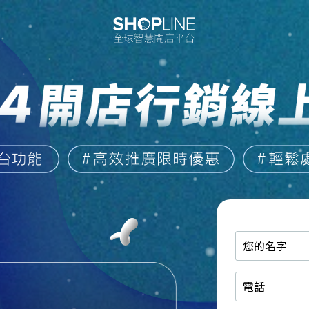
您
的
名
電
字
話