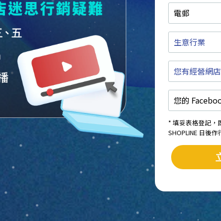
電
郵
生
意
行
您
業
有
經
您
營
的
網
Facebook
店
專
或
* 填妥表格登記
頁
實
SHOPLINE 日
/
體
Instagram
店
名
嗎
稱