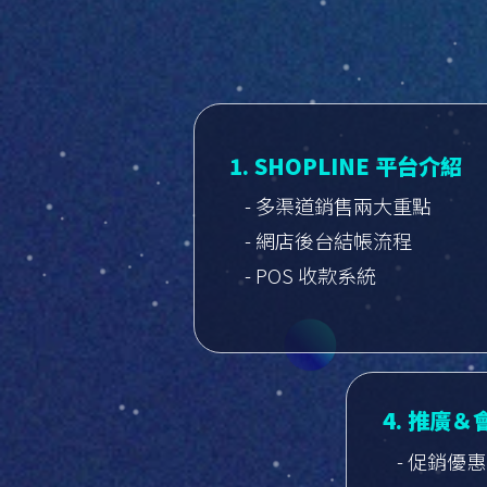
1. SHOPLINE 平台介紹
- 多渠道銷售兩大重點
- 網店後台結帳流程
- POS 收款系統
4. 推廣
- 促銷優