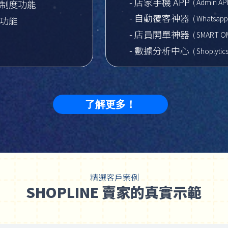
- 店家手機 APP
( Admin AP
客制度功能
- 自動覆客神器
( Whatsapp 
播功能
- 店員開單神器
( SMART O
- 數據分析中心
( Shoplytics
了解更多！
精選客戶案例
SHOPLINE 賣家的真實示範