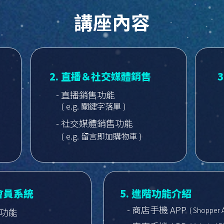
講座內容
2. 直播＆社交媒體銷售
- 直播銷售功能
( e.g. 關鍵字落單 )
- 社交媒體銷售功能
( e.g. 留言即加購物車 )
＆會員系統
5. 進階功能介紹
- 商店手機 APP
( Shopper 
惠功能