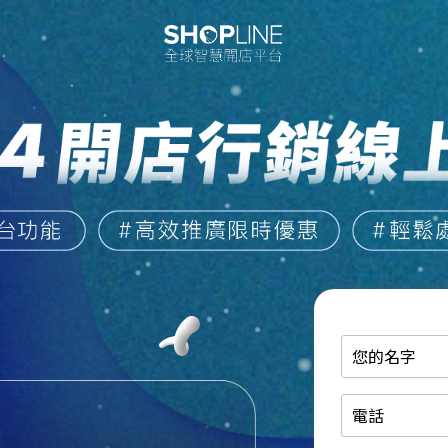
您
的
名
電
字
話