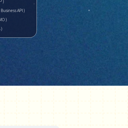
P )
Business API )
MO )
 )