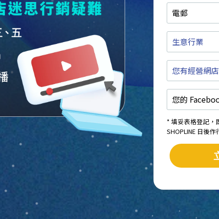
電
郵
生
意
行
您
業
有
經
您
營
的
網
Facebook
店
專
或
* 填妥表格登記
頁
實
SHOPLINE 日
/
體
Instagram
店
名
嗎
稱