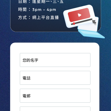
您
的
名
字
電
話
電
郵
生