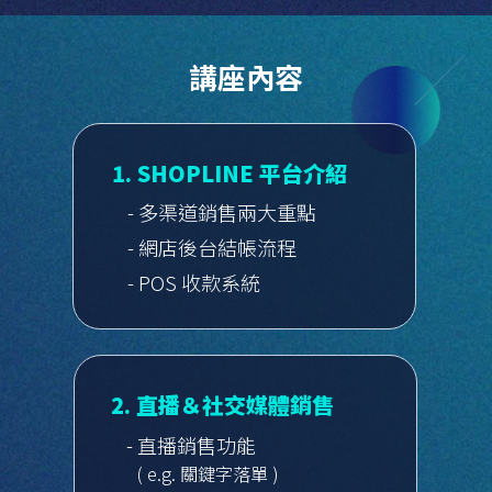
講座內容
1. SHOPLINE 平台介紹
- 多渠道銷售兩大重點
- 網店後台結帳流程
- POS 收款系統
2. 直播＆社交媒體銷售
- 直播銷售功能
( e.g. 關鍵字落單 )