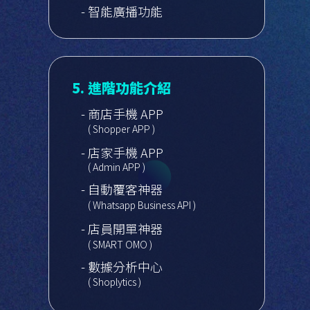
- 智能廣播功能
5. 進階功能介紹
- 商店手機 APP
( Shopper APP )
- 店家手機 APP
( Admin APP )
- 自動覆客神器
( Whatsapp Business API )
- 店員開單神器
( SMART OMO )
- 數據分析中心
( Shoplytics )