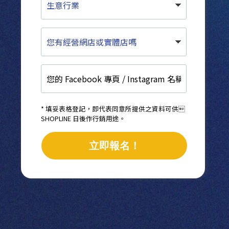
意
行
業
您
有
經
營
您
網
的
店
Facebook
或
專
實
頁
體
* 填妥表格登記，即代表同意所提供之資料可供
/
SHOPLINE 日後作行銷用途。
店
Instagram
嗎
名
立即報名！
稱