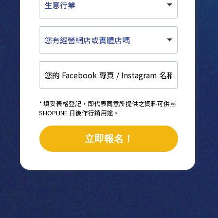
意
行
業
您
有
經
營
您
網
的
店
Facebook
或
專
實
頁
體
* 填妥表格登記，即代表同意所提供之資料可供
/
SHOPLINE 日後作行銷用途。
店
Instagram
嗎
名
立即報名！
稱