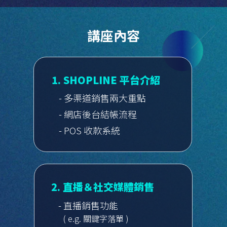
講座內容
1. SHOPLINE 平台介紹
- 多渠道銷售兩大重點
- 網店後台結帳流程
- POS 收款系統
2. 直播＆社交媒體銷售
- 直播銷售功能
( e.g. 關鍵字落單 )