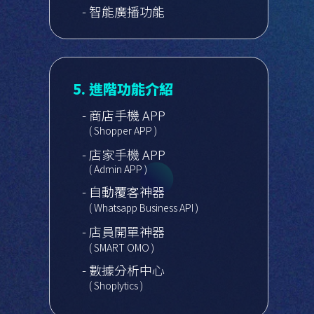
- 智能廣播功能
5. 進階功能介紹
- 商店手機 APP
( Shopper APP )
- 店家手機 APP
( Admin APP )
- 自動覆客神器
( Whatsapp Business API )
- 店員開單神器
( SMART OMO )
- 數據分析中心
( Shoplytics )