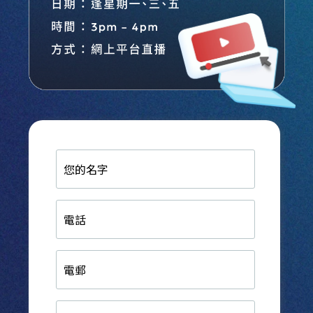
您
的
名
字
電
話
電
郵
生