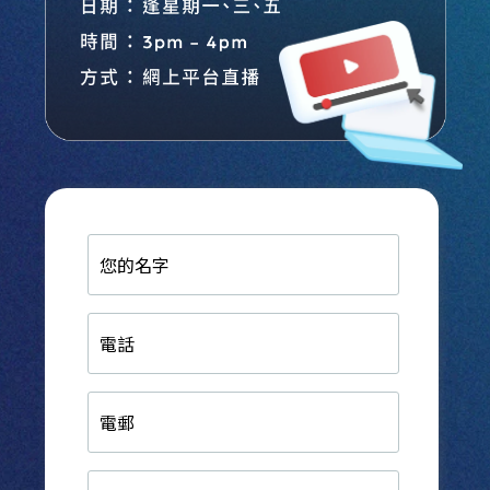
您
的
名
字
電
話
電
郵
生