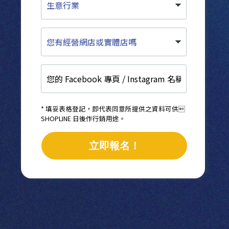
意
行
業
您
有
經
營
您
網
的
店
Facebook
或
專
實
頁
體
* 填妥表格登記，即代表同意所提供之資料可供
/
SHOPLINE 日後作行銷用途。
店
Instagram
嗎
名
立即報名！
稱