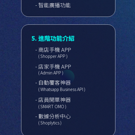
- 智能廣播功能
5. 進階功能介紹
- 商店手機 APP
( Shopper APP )
- 店家手機 APP
( Admin APP )
- 自動覆客神器
( Whatsapp Business API )
- 店員開單神器
( SMART OMO )
- 數據分析中心
( Shoplytics )