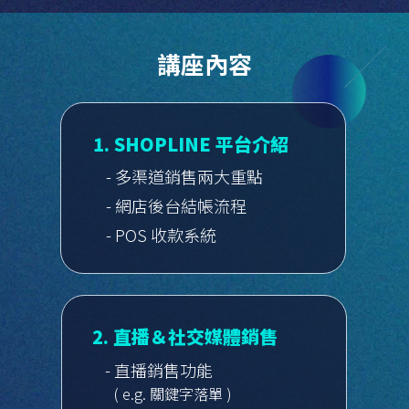
講座內容
1. SHOPLINE 平台介紹
- 多渠道銷售兩大重點
- 網店後台結帳流程
- POS 收款系統
2. 直播＆社交媒體銷售
- 直播銷售功能
( e.g. 關鍵字落單 )