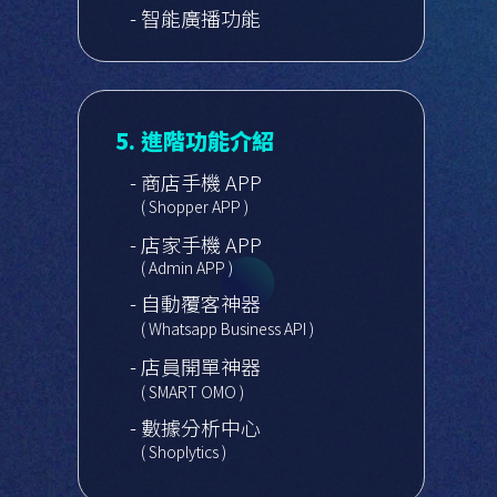
- 智能廣播功能
5. 進階功能介紹
- 商店手機 APP
( Shopper APP )
- 店家手機 APP
( Admin APP )
- 自動覆客神器
( Whatsapp Business API )
- 店員開單神器
( SMART OMO )
- 數據分析中心
( Shoplytics )