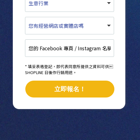
意
行
業
您
有
經
營
您
網
的
店
Facebook
或
專
實
頁
體
* 填妥表格登記，即代表同意所提供之資料可供
/
SHOPLINE 日後作行銷用途。
店
Instagram
嗎
名
立即報名！
稱