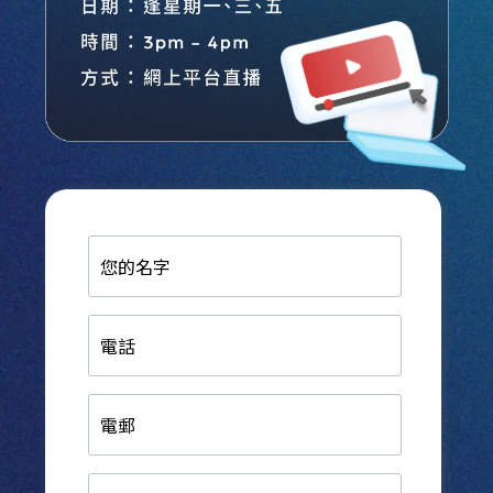
您
的
名
字
電
話
電
郵
生