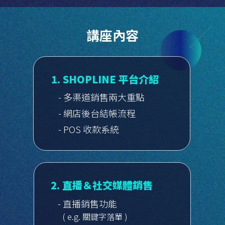
講座內容
1. SHOPLINE 平台介紹
- 多渠道銷售兩大重點
- 網店後台結帳流程
- POS 收款系統
2. 直播＆社交媒體銷售
- 直播銷售功能
( e.g. 關鍵字落單 )