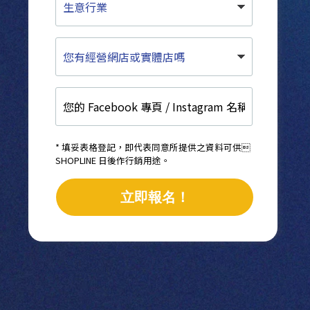
意
行
業
您
有
經
營
您
網
的
店
Facebook
或
專
實
頁
體
* 填妥表格登記，即代表同意所提供之資料可供
/
SHOPLINE 日後作行銷用途。
店
Instagram
嗎
名
立即報名！
稱