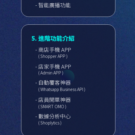
- 智能廣播功能
5. 進階功能介紹
- 商店手機 APP
( Shopper APP )
- 店家手機 APP
( Admin APP )
- 自動覆客神器
( Whatsapp Business API )
- 店員開單神器
( SMART OMO )
- 數據分析中心
( Shoplytics )