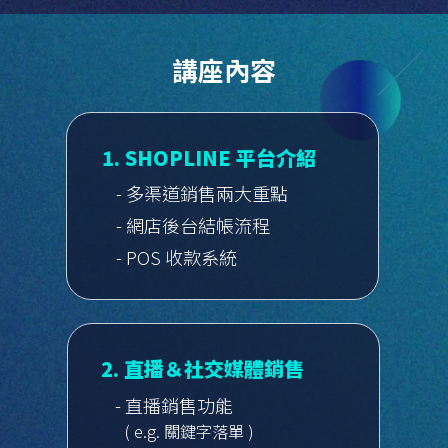
講座內容
1. SHOPLINE 平台介紹
- 多渠道銷售兩大重點
- 網店後台結帳流程
- POS 收款系統
2. 直播＆社交媒體銷售
- 直播銷售功能
( e.g. 關鍵字落單 )