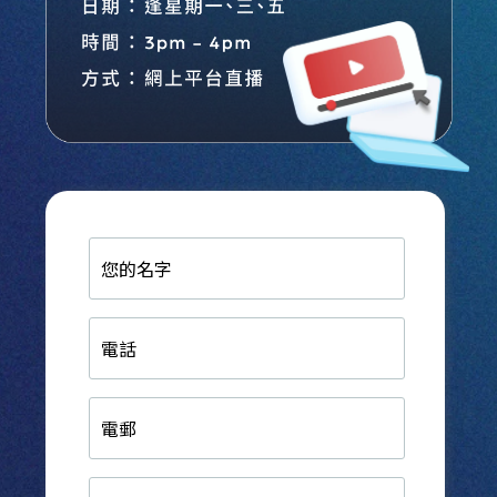
您
的
名
字
電
話
電
郵
生