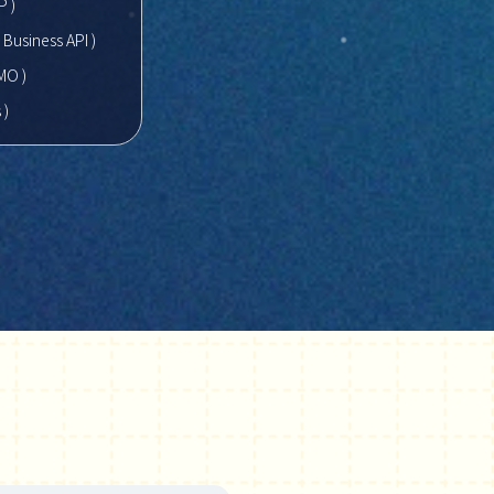
P )
Business API )
MO )
 )