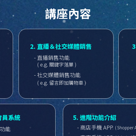
講座內容
2. 直播＆社交媒體銷售
- 直播銷售功能
( e.g. 關鍵字落單 )
- 社交媒體銷售功能
( e.g. 留言即加購物車 )
＆會員系統
5. 進階功能介紹
- 商店手機 APP
( Shopper 
惠功能