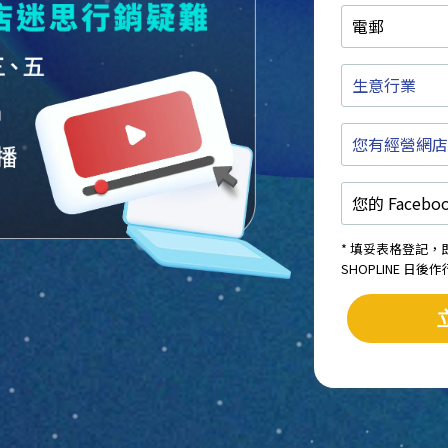
電
郵
生
意
行
您
業
有
經
您
營
的
網
Facebook
店
專
或
* 填妥表格登記
頁
實
SHOPLINE 日
/
體
Instagram
店
名
嗎
稱