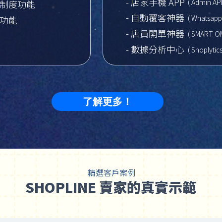
- 店家手機 APP
( Admin AP
客制度功能
- 自動覆客神器
( Whatsapp 
播功能
- 店員開單神器
( SMART O
- 數據分析中心
( Shoplytics
了解更多！
精選客戶案例
SHOPLINE 賣家的真實示範