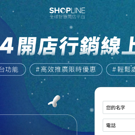
您
的
名
電
字
話