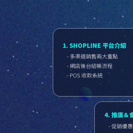
1. SHOPLINE 平台介紹
- 多渠道銷售兩大重點
- 網店後台結帳流程
- POS 收款系統
4. 推廣
- 促銷優